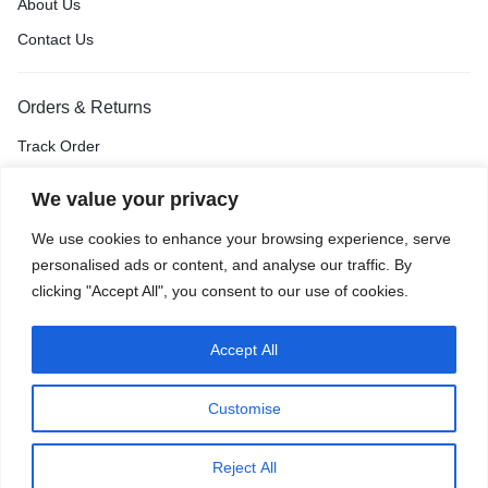
About Us
Contact Us
Orders & Returns
Track Order
Shipping & Delivery
We value your privacy
Return & Exchange
We use cookies to enhance your browsing experience, serve
Price Match Guarantee
personalised ads or content, and analyse our traffic. By
clicking "Accept All", you consent to our use of cookies.
Accept All
Privacy Policy
Terms of Use
Accessibility
Site Map
Customise
0
Reject All
Home
Shop
Cart
Wishlist
Account