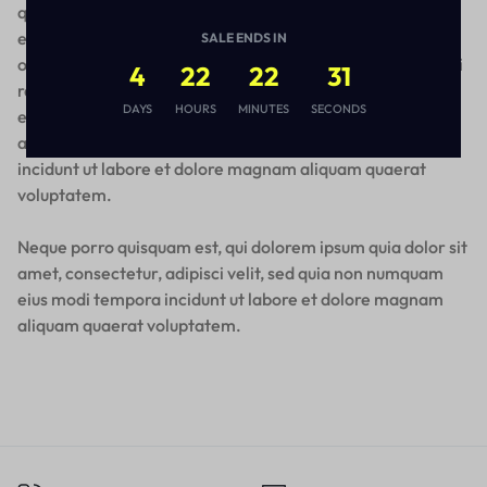
quasi architecto beatae vitae dicta sunt explicabo. Nemo
enim ipsam voluptatem quia voluptas sit aspernatur aut
SALE ENDS IN
odit aut fugit, sed quia consequuntur magni dolores eos qui
4
22
22
31
ratione voluptatem sequi nesciunt. Neque porro quisquam
DAYS
HOURS
MINUTES
SECONDS
est, qui dolorem ipsum quia dolor sit amet, consectetur,
adipisci velit, sed quia non numquam eius modi tempora
incidunt ut labore et dolore magnam aliquam quaerat
voluptatem.
Neque porro quisquam est, qui dolorem ipsum quia dolor sit
amet, consectetur, adipisci velit, sed quia non numquam
eius modi tempora incidunt ut labore et dolore magnam
aliquam quaerat voluptatem.