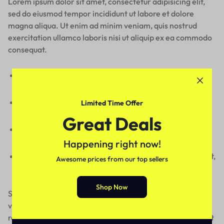
Lorem ipsum dolor sit amet, consectetur adipisicing elit,
sed do eiusmod tempor incididunt ut labore et dolore
magna aliqua. Ut enim ad minim veniam, quis nostrud
exercitation ullamco laboris nisi ut aliquip ex ea commodo
consequat.
Excepteur sint occaecat cupidatat non proident, sunt in
culpa qui deserunt mollit anim id est laborum.
Quis nostrud exercitation ullamco laboris nisi ut aliquip
Limited Time Offer
ex
Great Deals
Duis aute irure dolor in reprehenderit in voluptate velit
esse cillum
Happening right now!
Lorem ipsum dolor sit amet, consectetur adipisicing elit,
Awesome prices from our top sellers
sed do incididunt ut labore et dolore magna aliqua.
Shop Now
Sed ut perspiciatis unde omnis iste natus error sit
voluptatem accusantium doloremque laudantium, totam
rem aperiam, eaque ipsa quae ab illo inventore veritatis et